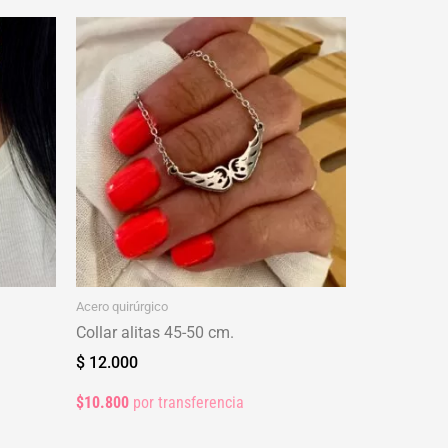
Acero quirúrgico
Collar alitas 45-50 cm.
$
12.000
$10.800
por transferencia