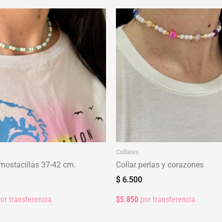
Collares
mostacillas 37-42 cm.
Collar perlas y corazones
$
6.500
or transferencia
$5.850
por transferencia