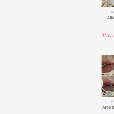
Ac
Ali
$7.200
Ac
Aros b