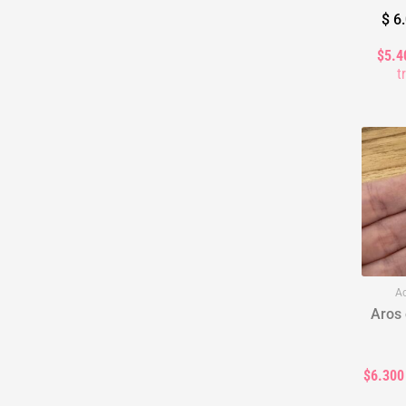
$
6.
$5.4
t
Ac
Aros 
$6.300