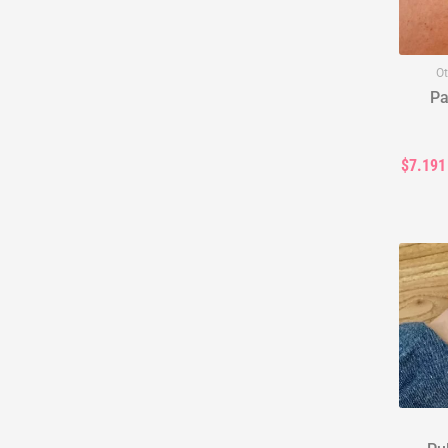
Ot
Pa
$7.191