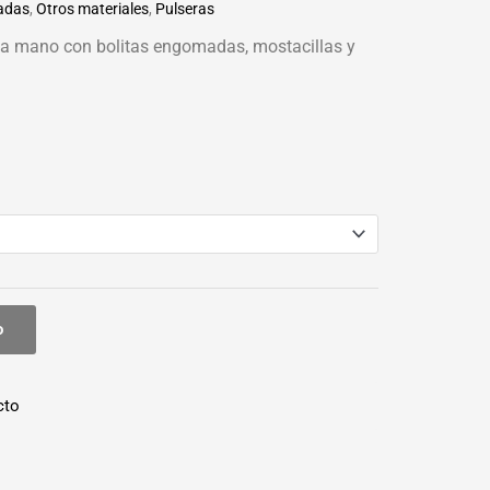
zadas
,
Otros materiales
,
Pulseras
 a mano con bolitas engomadas, mostacillas y
o
cto