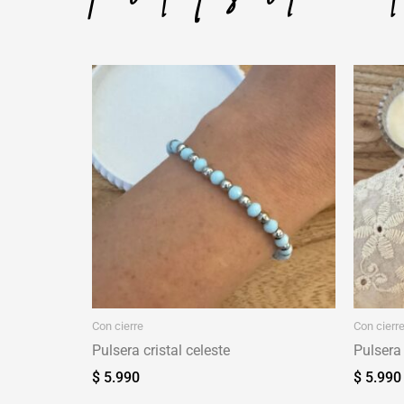
Con cierre
Con cierr
Pulsera cristal celeste
Pulsera 
$
5.990
$
5.990