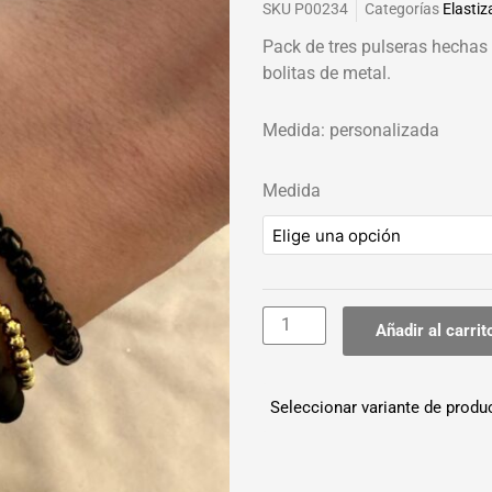
SKU
P00234
Categorías
Elasti
Pack de tres pulseras hechas
bolitas de metal.
Medida: personalizada
Pack
Medida
negro
x3
cantidad
Añadir al carrit
Seleccionar variante de produ