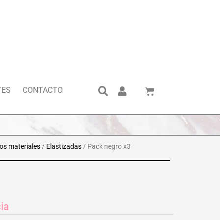
Search
Cart
TES
CONTACTO
os materiales
/
Elastizadas
/ Pack negro x3
ia