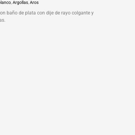
blanco
,
Argollas
,
Aros
con baño de plata con dije de rayo colgante y
as.