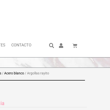
Search
Cart
TES
CONTACTO
s
/
Acero blanco
/ Argollas rayito
ia