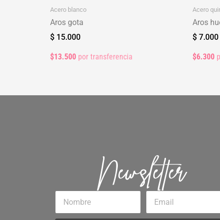
Acero blanco
Acero qui
Aros gota
Aros hue
$
15.000
$
7.000
$13.500
por transferencia
$6.300
p
Newsletter
Nombre
Email