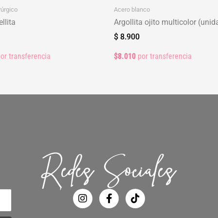
rúrgico
Acero blanco
llita
Argollita ojito multicolor (unid
$
8.900
or transferencia
$8.010
por transferencia
Redes Sociales
I
F
T
n
a
i
s
c
k