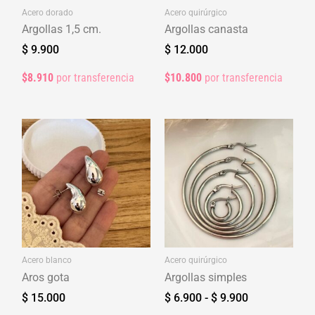
Acero dorado
Acero quirúrgico
Argollas 1,5 cm.
Argollas canasta
$
9.900
$
12.000
$8.910
por transferencia
$10.800
por transferencia
Rango
de
precios:
desde
$ 6.900
hasta
$ 9.900
Acero blanco
Acero quirúrgico
Aros gota
Argollas simples
$
15.000
$
6.900
-
$
9.900