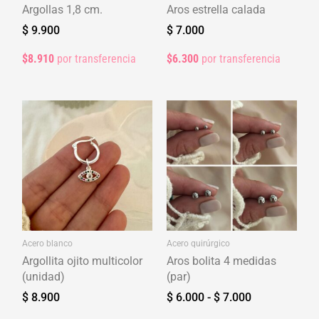
Argollas 1,8 cm.
Aros estrella calada
$
9.900
$
7.000
$8.910
por transferencia
$6.300
por transferencia
Rango
de
precios:
desde
$ 6.000
hasta
$ 7.000
Acero blanco
Acero quirúrgico
Argollita ojito multicolor
Aros bolita 4 medidas
(unidad)
(par)
$
8.900
$
6.000
-
$
7.000