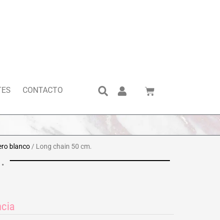
Search
Cart
TES
CONTACTO
ero blanco
/ Long chain 50 cm.
.
ncia