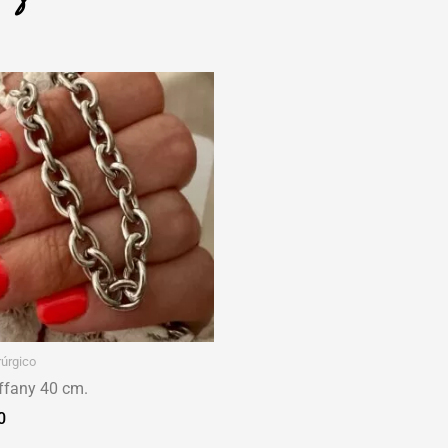
rúrgico
iffany 40 cm.
0