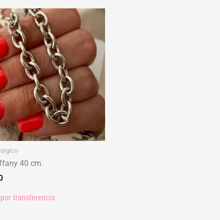
rúrgico
iffany 40 cm.
0
por transferencia