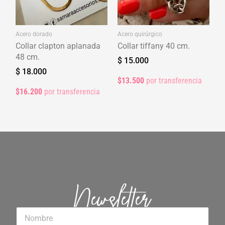
Acero dorado
Acero quirúrgico
Collar clapton aplanada
Collar tiffany 40 cm.
48 cm.
$
15.000
$
18.000
$13.500
por transferencia
$16.200
por transferencia
Newsletter
Nombre