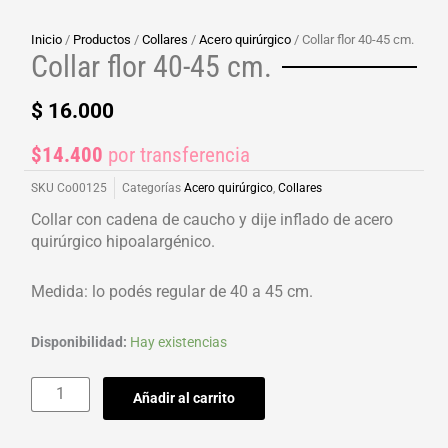
Inicio
/
Productos
/
Collares
/
Acero quirúrgico
/ Collar flor 40-45 cm.
Collar flor 40-45 cm.
$
16.000
$14.400
por transferencia
SKU
Co00125
Categorías
Acero quirúrgico
,
Collares
Collar con cadena de caucho y dije inflado de acero
quirúrgico hipoalargénico.
Medida: lo podés regular de 40 a 45 cm.
Collar
Disponibilidad:
Hay existencias
flor
40-
Añadir al carrito
45
cm.