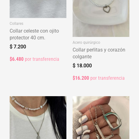
protector 40 cm.
Acero quirúrgico
$
7.200
Collar perlitas y corazón
colgante
$6.480
por transferencia
$
18.000
$16.200
por transferencia
Collares
Acero quirúrgico
Collar perlas y estrellas
Collar iniciales 45-50 cm.
$
6.500
$
16.000