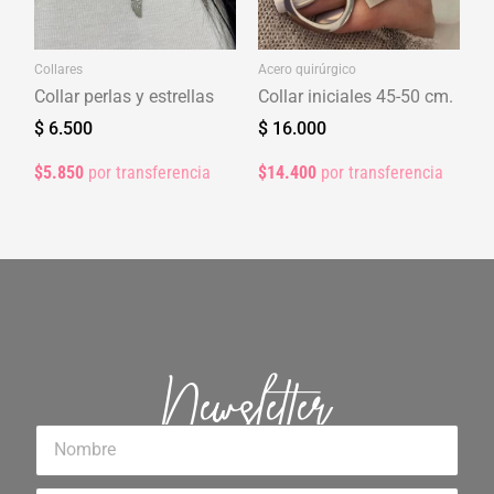
$5.850
por transferencia
$14.400
por transferencia
Newsletter
Nombre
Email
SUSCRIBITE