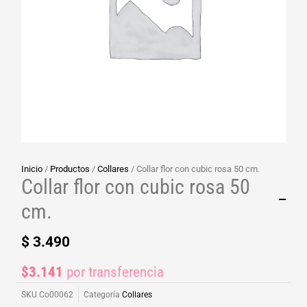
Inicio
/
Productos
/
Collares
/ Collar flor con cubic rosa 50 cm.
Collar flor con cubic rosa 50
cm.
$
3.490
$3.141
por transferencia
SKU
Co00062
Categoría
Collares
Collar de acero quirúrgico con baño de plata con dije
cubic rosa.
Medida: 50 cm.