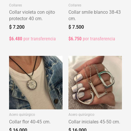
Collares
Collares
Collar violeta con ojito
Collar smile blanco 38-43
protector 40 cm.
cm.
$
7.200
$
7.500
$6.480
por transferencia
$6.750
por transferencia
Acero quirúrgico
Acero quirúrgico
Collar flor 40-45 cm.
Collar iniciales 45-50 cm.
$
16.000
$
16.000