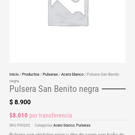
Inicio
/
Productos
/
Pulseras
/
Acero blanco
/ Pulsera San Benito
negra
Pulsera San Benito negra
$
8.900
$8.010
por transferencia
SKU
P00262
Categorías
Acero blanco
,
Pulseras
Pulsera con cristales rojos y dije de acero con baño de