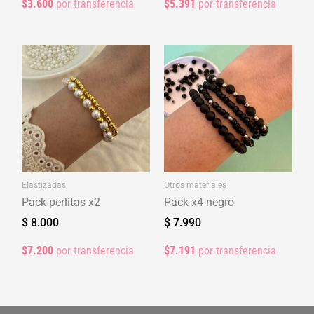
$3.600
por transferencia
$5.391
por transferencia
Elastizadas
Otros materiales
Pack perlitas x2
Pack x4 negro
$
8.000
$
7.990
$7.200
por transferencia
$7.191
por transferencia