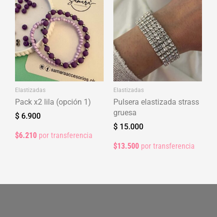
Elastizadas
Elastizadas
Pack x2 lila (opción 1)
Pulsera elastizada strass
gruesa
$
6.900
$
15.000
$6.210
por transferencia
$13.500
por transferencia