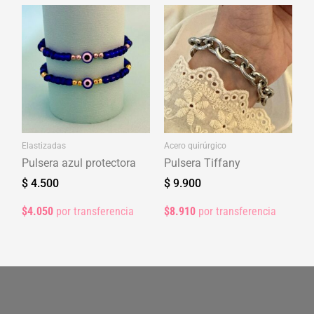
Elastizadas
Acero quirúrgico
Pulsera azul protectora
Pulsera Tiffany
$
4.500
$
9.900
$4.050
por transferencia
$8.910
por transferencia