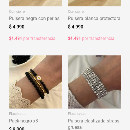
Con cierre
Con cierre
Pulsera negra con perlas
Pulsera blanca protectora
$
4.990
$
4.990
$4.491
por transferencia
$4.491
por transferencia
Elastizadas
Elastizadas
Pack negro x3
Pulsera elastizada strass
gruesa
$
9.000