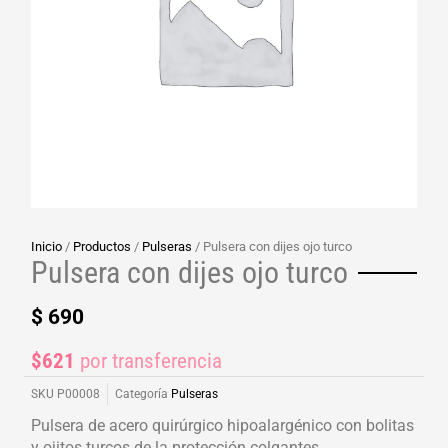
Inicio
/
Productos
/
Pulseras
/ Pulsera con dijes ojo turco
Pulsera con dijes ojo turco
$
690
$621
por transferencia
SKU
P00008
Categoría
Pulseras
Pulsera de acero quirúrgico hipoalargénico con bolitas
y ojitos turcos de la protección colgantes.