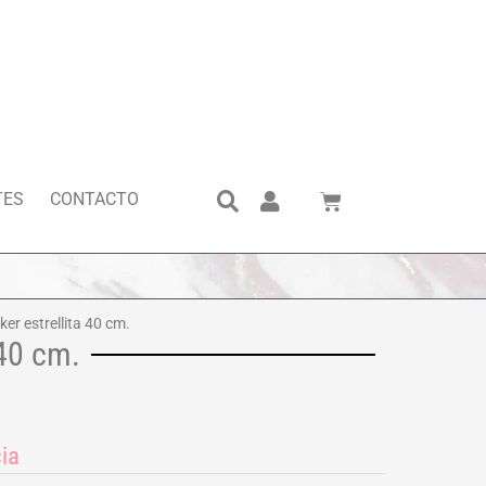
Search
Cart
TES
CONTACTO
er estrellita 40 cm.
 40 cm.
ia