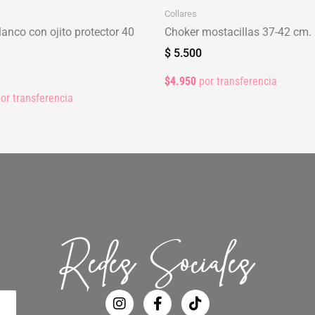
Collares
lanco con ojito protector 40
Choker mostacillas 37-42 cm.
$
5.500
$4.950
por transferencia
or transferencia
Redes Sociales
I
F
T
n
a
i