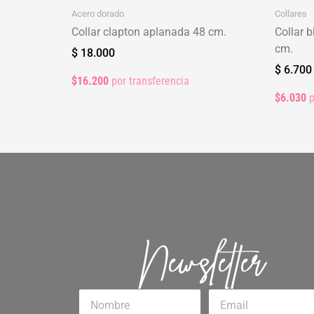
Acero dorado
Collares
Collar clapton aplanada 48 cm.
Collar b
cm.
$
18.000
$
6.700
$16.200
por transferencia
$6.030
p
Newsletter
Nombre
Email