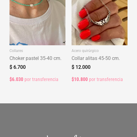
Collares
Acero quirúrgico
Choker pastel 35-40 cm.
Collar alitas 45-50 cm.
$
6.700
$
12.000
$6.030
por transferencia
$10.800
por transferencia